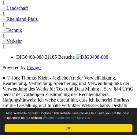
1
+ Landschaft
1
+ Rheinland-Pfalz
1
+ Technik
1
+ Verkehr
1
DIG0408-088
31165 Besuche
Powered by
Piwigo
● © Jörg Thomas Klein - Jegliche Art der Vervielfältigung,
Bearbeitung, Verbreitung, Speicherung und Verwendung inkl. der
Verwendung des Werks für Text und Data Mining i. S. v. §44 UrhG
bedarf der vorherigen Zustimmung des Rechteinhabers.
Haftungshinweis: Ich weise darauf hin, dass ich keinerlei Einfluss
auf die Gestaltung und Inhalte verlinkter Websites habe. Deshalb
distanziere ich mich hiermit ausdrücklich von den Inhalten aller von
Diese Webseite benutzt Cookies / This website uses cookies to ensure you get the best
mir verlinkten Seiten auf dieser Website. ●
Impressum
experience on our website
Weitere Informationen / More info
OK!