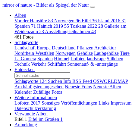
mirror of nature - Bilder als Spiegel der Natur
Alben
Vor der Haustüre
83
Norwegen
96
Eifel
36
Island 2016
31
Spanien
71
Hainich 2019
55
Toskana 2022
28
Gallerie am
Weidenzaun
23
Ausstellungsteilnahmen
43
461 Fotos
Schlagworte
Landschaft
Europa
Deutschland
Pflanzen
Architektur
Nordrhein-Westfalen
Norwegen
Gehölze
Laubgehölze
Tiere
La Gomera
Spanien
Himmel
Lofoten
landscape
Stilleben
Technik
Verkehr
Schiffahrt
Sonnenauf- & -untergänge
Entdecken
Schlagworte
124
Suchen
Info
RSS-Feed
OSWORLDMAP
Am häufigsten angesehen
Neueste Fotos
Neueste Alben
Kalender
Zufällige Fotos
Weitere Informationen
Lofoten 2017
Sonstiges
Veröffentlichungen
Links
Impressum
Datenschutzerklärung
Verwandte Alben
Eifel
1
Eifel im Großen
1
Anmeldung