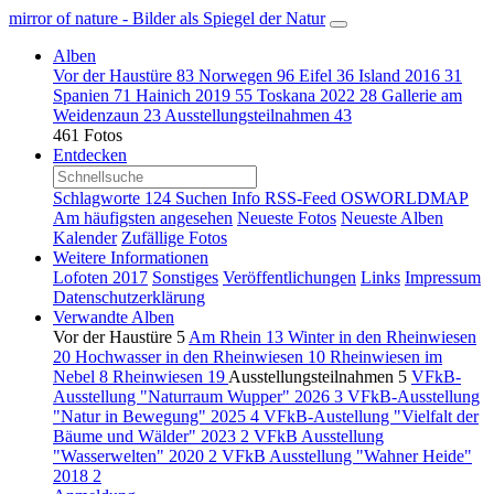
mirror of nature - Bilder als Spiegel der Natur
Alben
Vor der Haustüre
83
Norwegen
96
Eifel
36
Island 2016
31
Spanien
71
Hainich 2019
55
Toskana 2022
28
Gallerie am
Weidenzaun
23
Ausstellungsteilnahmen
43
461 Fotos
Entdecken
Schlagworte
124
Suchen
Info
RSS-Feed
OSWORLDMAP
Am häufigsten angesehen
Neueste Fotos
Neueste Alben
Kalender
Zufällige Fotos
Weitere Informationen
Lofoten 2017
Sonstiges
Veröffentlichungen
Links
Impressum
Datenschutzerklärung
Verwandte Alben
Vor der Haustüre
5
Am Rhein
13
Winter in den Rheinwiesen
20
Hochwasser in den Rheinwiesen
10
Rheinwiesen im
Nebel
8
Rheinwiesen
19
Ausstellungsteilnahmen
5
VFkB-
Ausstellung "Naturraum Wupper" 2026
3
VFkB-Ausstellung
"Natur in Bewegung" 2025
4
VFkB-Austellung "Vielfalt der
Bäume und Wälder" 2023
2
VFkB Ausstellung
"Wasserwelten" 2020
2
VFkB Ausstellung "Wahner Heide"
2018
2