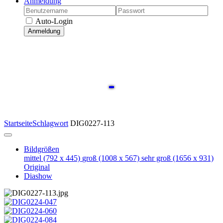
Anmeldung
Auto-Login
Anmeldung
Startseite
Schlagwort
DIG0227-113
Bildgrößen
mittel
(792 x 445)
groß
(1008 x 567)
sehr groß
(1656 x 931)
Original
Diashow