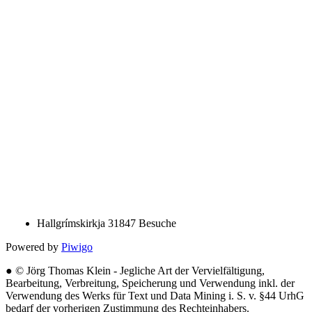
Hallgrímskirkja
31847 Besuche
Powered by
Piwigo
● © Jörg Thomas Klein - Jegliche Art der Vervielfältigung,
Bearbeitung, Verbreitung, Speicherung und Verwendung inkl. der
Verwendung des Werks für Text und Data Mining i. S. v. §44 UrhG
bedarf der vorherigen Zustimmung des Rechteinhabers.
Haftungshinweis: Ich weise darauf hin, dass ich keinerlei Einfluss
auf die Gestaltung und Inhalte verlinkter Websites habe. Deshalb
distanziere ich mich hiermit ausdrücklich von den Inhalten aller von
mir verlinkten Seiten auf dieser Website. ●
Impressum