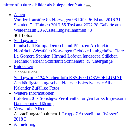
mirror of nature - Bilder als Spiegel der Natur
Alben
Vor der Haustüre
83
Norwegen
96
Eifel
36
Island 2016
31
Spanien
71
Hainich 2019
55
Toskana 2022
28
Gallerie am
Weidenzaun
23
Ausstellungsteilnahmen
43
461 Fotos
Schlagworte
Landschaft
Europa
Deutschland
Pflanzen
Architektur
Nordrhein-Westfalen
Norwegen
Gehölze
Laubgehölze
Tiere
La Gomera
Spanien
Himmel
Lofoten
landscape
Stilleben
Technik
Verkehr
Schiffahrt
Sonnenauf- & -untergänge
Entdecken
Schlagworte
124
Suchen
Info
RSS-Feed
OSWORLDMAP
Am häufigsten angesehen
Neueste Fotos
Neueste Alben
Kalender
Zufällige Fotos
Weitere Informationen
Lofoten 2017
Sonstiges
Veröffentlichungen
Links
Impressum
Datenschutzerklärung
Verwandte Alben
Ausstellungsteilnahmen
1
Gruppe7 Ausstellung "Wasser"
2018
3
Anmeldung