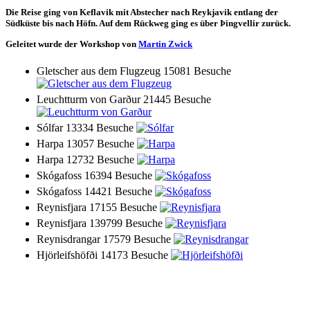
Die Reise ging von Keflavik mit Abstecher nach Reykjavik entlang der
Südküste bis nach Höfn. Auf dem Rückweg ging es über Þingvellir zurück.
Geleitet wurde der Workshop von
Martin Zwick
Gletscher aus dem Flugzeug
15081 Besuche
Leuchtturm von Garður
21445 Besuche
Sólfar
13334 Besuche
Harpa
13057 Besuche
Harpa
12732 Besuche
Skógafoss
16394 Besuche
Skógafoss
14421 Besuche
Reynisfjara
17155 Besuche
Reynisfjara
139799 Besuche
Reynisdrangar
17579 Besuche
Hjörleifshöfði
14173 Besuche
Svinafellsjökull
14267 Besuche
Svinafellsjökull
13631 Besuche