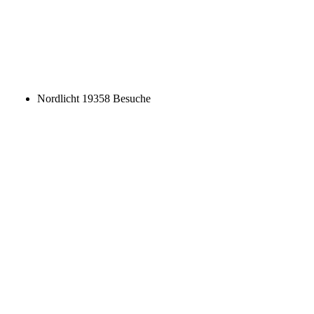
Þingvellir
13715 Besuche
Kirche, Þingvellir
35811 Besuche