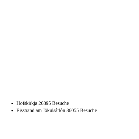
Hofskirkja
26895 Besuche
Eisstrand am Jökulsárlón
86055 Besuche
Eisstrand am Jökulsárlón
19651 Besuche