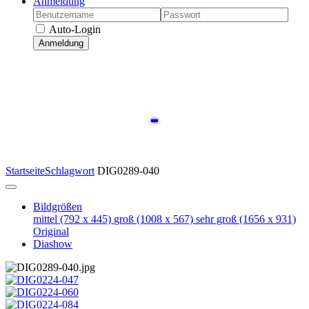
Anmeldung
Auto-Login
Anmeldung
Startseite
Schlagwort
DIG0289-040
Bildgrößen
mittel
(792 x 445)
groß
(1008 x 567)
sehr groß
(1656 x 931)
Original
Diashow