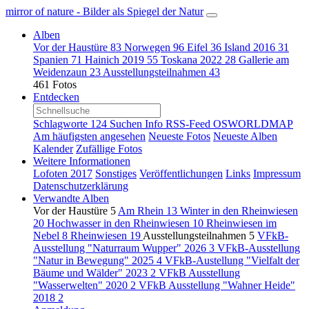
mirror of nature - Bilder als Spiegel der Natur
Alben
Vor der Haustüre
83
Norwegen
96
Eifel
36
Island 2016
31
Spanien
71
Hainich 2019
55
Toskana 2022
28
Gallerie am
Weidenzaun
23
Ausstellungsteilnahmen
43
461 Fotos
Entdecken
Schlagworte
124
Suchen
Info
RSS-Feed
OSWORLDMAP
Am häufigsten angesehen
Neueste Fotos
Neueste Alben
Kalender
Zufällige Fotos
Weitere Informationen
Lofoten 2017
Sonstiges
Veröffentlichungen
Links
Impressum
Datenschutzerklärung
Verwandte Alben
Vor der Haustüre
5
Am Rhein
13
Winter in den Rheinwiesen
20
Hochwasser in den Rheinwiesen
10
Rheinwiesen im
Nebel
8
Rheinwiesen
19
Ausstellungsteilnahmen
5
VFkB-
Ausstellung "Naturraum Wupper" 2026
3
VFkB-Ausstellung
"Natur in Bewegung" 2025
4
VFkB-Austellung "Vielfalt der
Bäume und Wälder" 2023
2
VFkB Ausstellung
"Wasserwelten" 2020
2
VFkB Ausstellung "Wahner Heide"
2018
2