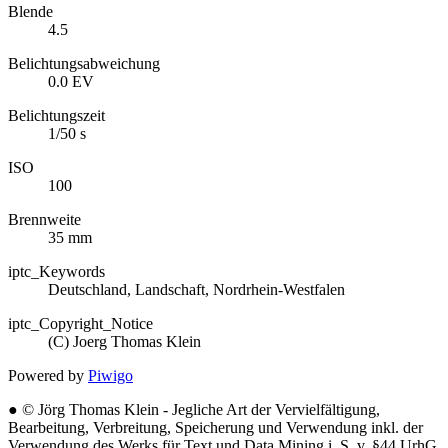
Blende
4.5
Belichtungsabweichung
0.0 EV
Belichtungszeit
1/50 s
ISO
100
Brennweite
35 mm
iptc_Keywords
Deutschland, Landschaft, Nordrhein-Westfalen
iptc_Copyright_Notice
(C) Joerg Thomas Klein
Powered by
Piwigo
● © Jörg Thomas Klein - Jegliche Art der Vervielfältigung,
Bearbeitung, Verbreitung, Speicherung und Verwendung inkl. der
Verwendung des Werks für Text und Data Mining i. S. v. §44 UrhG